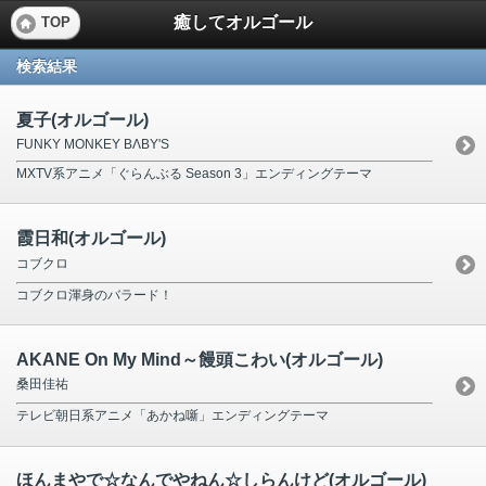
癒してオルゴール
TOP
検索結果
夏子(オルゴール)
FUNKY MONKEY BΛBY'S
MXTV系アニメ「ぐらんぶる Season 3」エンディングテーマ
霞日和(オルゴール)
コブクロ
コブクロ渾身のバラード！
AKANE On My Mind～饅頭こわい(オルゴール)
桑田佳祐
テレビ朝日系アニメ「あかね噺」エンディングテーマ
ほんまやで☆なんでやねん☆しらんけど(オルゴール)