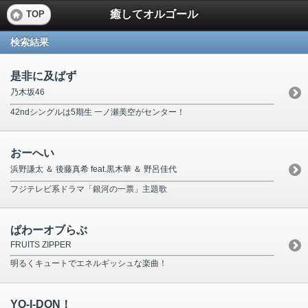
癒してオルゴール
TOP
検索結果
是非に及ばず
乃木坂46
42ndシングルは5期生 一ノ瀬美空がセンター！
おーへい
浜野謙太 ＆ 後藤真希 feat.黒木華 ＆ 野呂佳代
フジテレビ系ドラマ「銀河の一票」主題歌
ぱわーオブらぶ
FRUITS ZIPPER
明るくキュートでエネルギッシュな楽曲！
YO-I-DON！